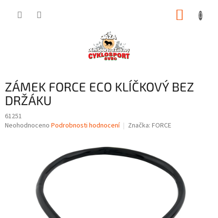
Přejít
NÁKUP
na
obsah
KOŠÍK
ZÁMEK FORCE ECO KLÍČKOVÝ BEZ
DRŽÁKU
61251
Průměrné
Neohodnoceno
Podrobnosti hodnocení
Značka:
FORCE
hodnocení
produktu
je
0,0
z
5
hvězdiček.