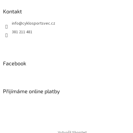
p
a
Kontakt
t
info
@
cyklosportsvec.cz
í
381 211 481
Facebook
Přijímáme online platby
Vytvořil Shoptet