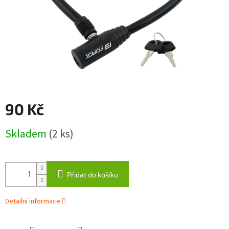
90 Kč
Měrná
Skladem
(2 ks)
cena:
Přidat do košíku
Detailní informace