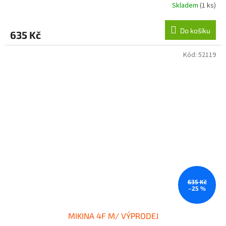
Skladem
(1 ks)
Do košíku
635 Kč
Kód:
52119
635 Kč
–25 %
MIKINA 4F M/ VÝPRODEJ