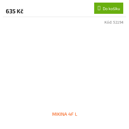
Do košíku
635 Kč
Kód:
52194
MIKINA 4F L