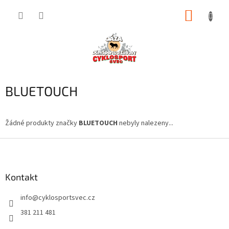
Přejít
NÁKUP
na
obsah
KOŠÍK
BLUETOUCH
Žádné produkty značky
BLUETOUCH
nebyly nalezeny...
Z
á
p
a
Kontakt
t
info
@
cyklosportsvec.cz
í
381 211 481