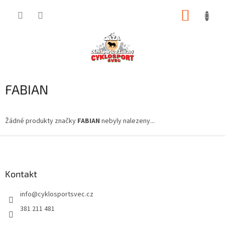
Přejít
NÁKUP
na
obsah
KOŠÍK
FABIAN
Žádné produkty značky
FABIAN
nebyly nalezeny...
Z
á
p
a
Kontakt
t
info
@
cyklosportsvec.cz
í
381 211 481