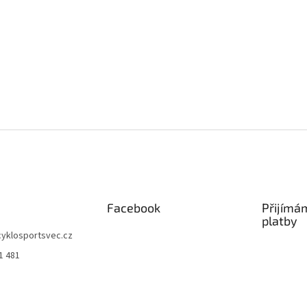
Facebook
Přijímá
platby
cyklosportsvec.cz
1 481