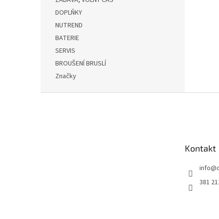
ZÁBAVA, VOLNÝ ČAS
DOPLŇKY
NUTREND
BATERIE
SERVIS
BROUŠENÍ BRUSLÍ
Značky
Z
á
p
a
t
Kontakt
í
info
@
381 21