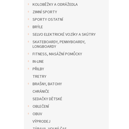
n
KOLOBĚŽKY A ODRÁŽEDLA
e
ZIMNÍ SPORTY
l
SPORTY OSTATNÍ
BRÝLE
SELVO ELEKTRICKÉ VOZÍKY A SKÚTRY
SKATEBOARDY, PENNYBOARDY,
LONGBOARDY
FITNESS, MASÁŽNÍ POMŮCKY
IN-LINE
PŘILBY
TRETRY
BRAŠNY, BATOHY
CHRÁNIČE
SEDAČKY DĚTSKÉ
OBLEČENÍ
OBUV
VÝPRODEJ