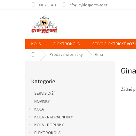
Přejít
381 211 481
info@cyklosportsvec.cz
na
obsah
KOLA
ELEKTROKOLA
SELVO ELEKTRICKÉ VOZÍ
Domů
Prodávané značky
Gina
P
Gin
o
Přeskočit
s
Kategorie
kategorie
t
Žádné p
r
SERVIS LYŽÍ
a
NOVINKY
n
KOLA
n
í
KOLA - NÁHRADNÍ DÍLY
p
KOLA - DOPLŇKY
a
ELEKTROKOLA