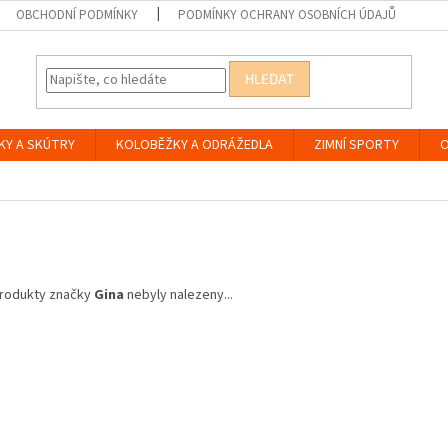
OBCHODNÍ PODMÍNKY
PODMÍNKY OCHRANY OSOBNÍCH ÚDAJŮ
HLEDAT
KY A SKÚTRY
KOLOBĚŽKY A ODRÁŽEDLA
ZIMNÍ SPORTY
O
a
rodukty značky
Gina
nebyly nalezeny...