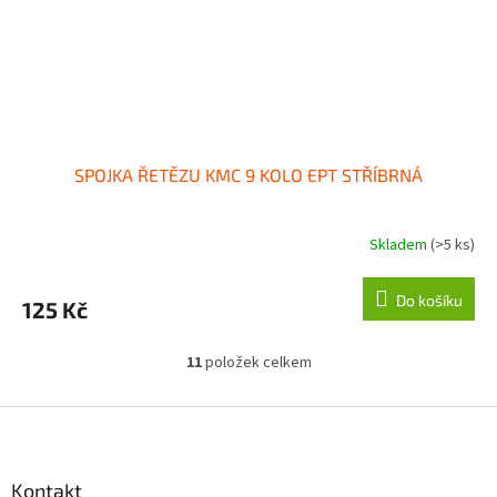
SPOJKA ŘETĚZU KMC 9 KOLO EPT STŘÍBRNÁ
Skladem
(>5 ks)
Do košíku
125 Kč
11
položek celkem
O
v
l
Z
á
á
d
p
a
a
Kontakt