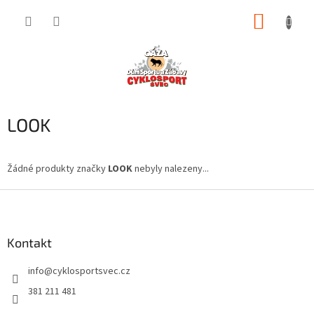
Přejít
NÁKUP
na
obsah
KOŠÍK
LOOK
Žádné produkty značky
LOOK
nebyly nalezeny...
Z
á
p
a
Kontakt
t
info
@
cyklosportsvec.cz
í
381 211 481