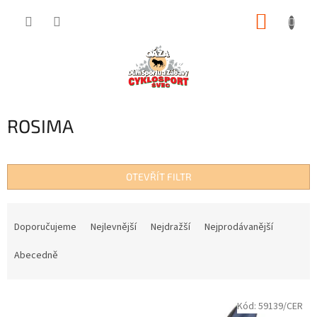
Přejít
NÁKUP
na
obsah
KOŠÍK
ROSIMA
OTEVŘÍT FILTR
Ř
a
Doporučujeme
Nejlevnější
Nejdražší
Nejprodávanější
z
e
Abecedně
n
í
V
p
Kód:
59139/CER
ý