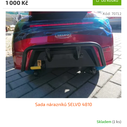
Do košíku
1 000 Kč
Kód:
70712
Sada nárazníků SELVO 4810
Skladem
(1 ks)