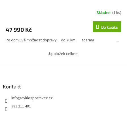
R
Skladem
(1 ks)
M
Do košíku
47 990 Kč
A
Po domluvě možnost dopravy: do 20km zdarma ...
5
položek celkem
O
v
l
Z
á
á
d
p
a
a
Kontakt
c
t
í
info
@
cyklosportsvec.cz
í
p
r
381 211 481
v
k
y
v