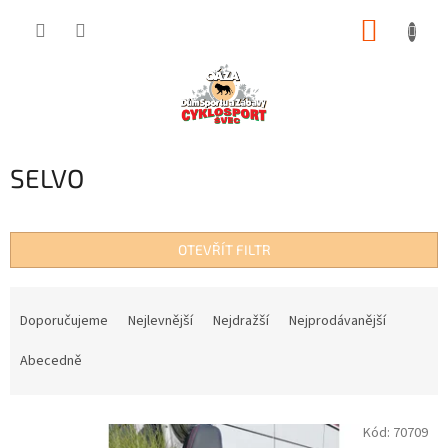
Přejít
NÁKUP
na
obsah
KOŠÍK
SELVO
OTEVŘÍT FILTR
Ř
a
Doporučujeme
Nejlevnější
Nejdražší
Nejprodávanější
z
e
Abecedně
n
í
V
p
Kód:
70709
ý