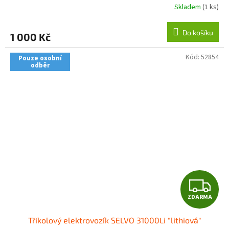
Skladem
(1 ks)
Do košíku
1 000 Kč
Kód:
52854
Pouze osobní
odběr
Z
ZDARMA
D
Tříkolový elektrovozík SELVO 31000Li "lithiová"
A