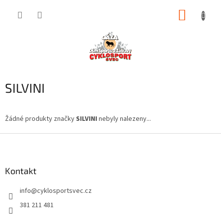
Přejít
NÁKUP
na
obsah
KOŠÍK
SILVINI
Žádné produkty značky
SILVINI
nebyly nalezeny...
Z
á
p
a
Kontakt
t
info
@
cyklosportsvec.cz
í
381 211 481