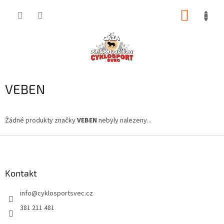
Přejít
NÁKUP
na
obsah
KOŠÍK
VEBEN
Žádné produkty značky
VEBEN
nebyly nalezeny...
Z
á
p
a
Kontakt
t
info
@
cyklosportsvec.cz
í
381 211 481