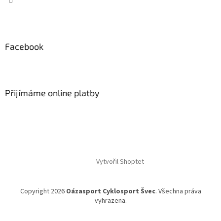
v
k
y
v
ý
Facebook
p
i
s
u
Přijímáme online platby
Vytvořil Shoptet
Copyright 2026
Oázasport Cyklosport Švec
. Všechna práva
vyhrazena.