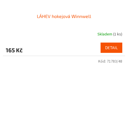
LÁHEV hokejová Winnwell
Skladem
(1 ks)
DETAIL
165 Kč
Kód:
71783/48