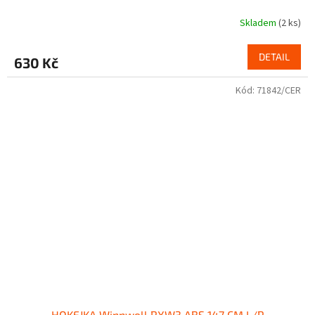
Skladem
(2 ks)
DETAIL
630 Kč
Kód:
71842/CER
HOKEJKA Winnwell RXW3 ABS 147 CM L/P