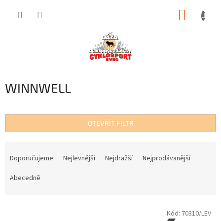
Přejít
NÁKUP
na
obsah
KOŠÍK
WINNWELL
OTEVŘÍT FILTR
Ř
a
Doporučujeme
Nejlevnější
Nejdražší
Nejprodávanější
z
e
Abecedně
n
í
V
p
Kód:
70310/LEV
ý