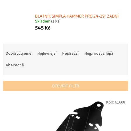
BLATNÍK SIMPLA HAMMER PRO 24-29" ZADNÍ
Skladem
(1 ks)
545 Kč
Ř
a
Doporučujeme
Nejlevnější
Nejdražší
Nejprodávanější
z
e
Abecedně
n
í
p
OTEVŘÍT FILTR
r
o
V
Kód:
61608
d
ý
u
p
k
i
t
s
ů