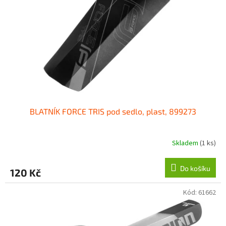
p
r
o
d
u
k
t
ů
BLATNÍK FORCE TRIS pod sedlo, plast, 899273
Skladem
(1 ks)
Do košíku
120 Kč
Kód:
61662