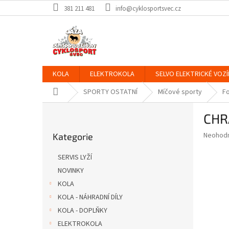
Přejít
381 211 481
info@cyklosportsvec.cz
na
obsah
KOLA
ELEKTROKOLA
SELVO ELEKTRICKÉ VOZÍ
Domů
SPORTY OSTATNÍ
Míčové sporty
Fo
P
CHR
o
Přeskočit
s
Průměr
Neohod
Kategorie
kategorie
t
hodnoce
r
produkt
SERVIS LYŽÍ
a
je
NOVINKY
0,0
n
z
KOLA
n
5
í
KOLA - NÁHRADNÍ DÍLY
hvězdič
p
KOLA - DOPLŇKY
a
ELEKTROKOLA