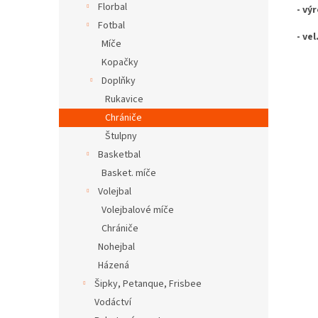
Florbal
- vý
Fotbal
- vel
Míče
Kopačky
Doplňky
Rukavice
Chrániče
Štulpny
Basketbal
Basket. míče
Volejbal
Volejbalové míče
Chrániče
Nohejbal
Házená
Šipky, Petanque, Frisbee
Vodáctví