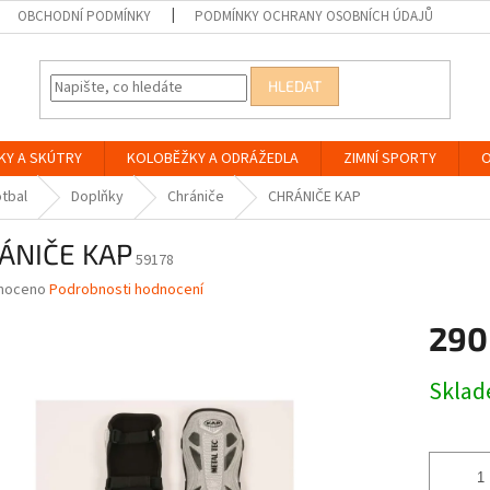
OBCHODNÍ PODMÍNKY
PODMÍNKY OCHRANY OSOBNÍCH ÚDAJŮ
HLEDAT
KY A SKÚTRY
KOLOBĚŽKY A ODRÁŽEDLA
ZIMNÍ SPORTY
O
tbal
Doplňky
Chrániče
CHRÁNIČE KAP
ÁNIČE KAP
59178
né
noceno
Podrobnosti hodnocení
ní
290
u
Měrná
Skla
cena:
ek.