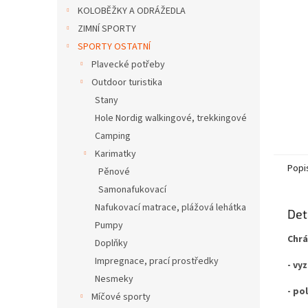
n
KOLOBĚŽKY A ODRÁŽEDLA
e
ZIMNÍ SPORTY
l
SPORTY OSTATNÍ
Plavecké potřeby
Outdoor turistika
Stany
Hole Nordig walkingové, trekkingové
Camping
Karimatky
Popi
Pěnové
Samonafukovací
Nafukovací matrace, plážová lehátka
Det
Pumpy
Chrá
Doplňky
Impregnace, prací prostředky
- vy
Nesmeky
- po
Míčové sporty