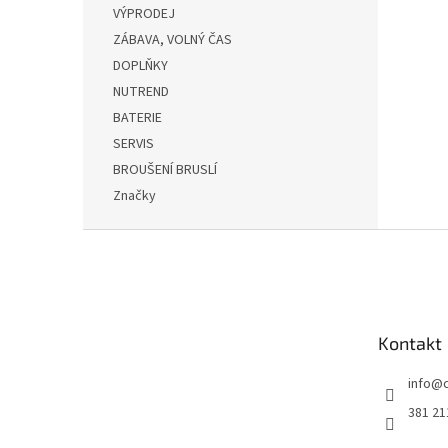
VÝPRODEJ
ZÁBAVA, VOLNÝ ČAS
DOPLŇKY
NUTREND
BATERIE
SERVIS
BROUŠENÍ BRUSLÍ
Značky
Z
á
p
a
t
Kontakt
í
info
@
381 21