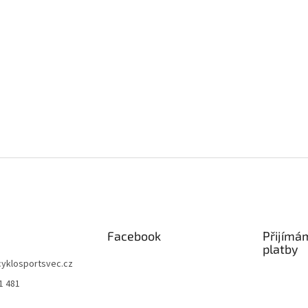
Facebook
Přijímá
platby
cyklosportsvec.cz
1 481