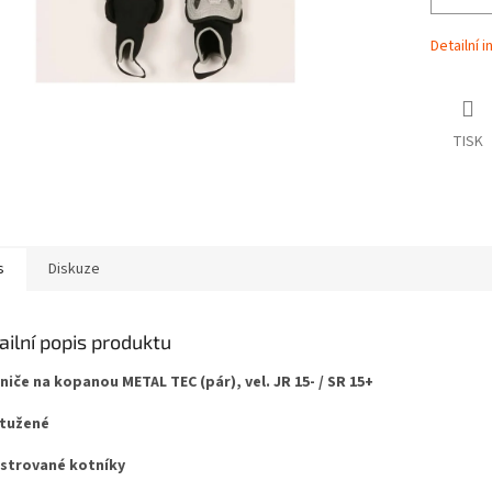
Detailní 
TISK
s
Diskuze
ailní popis produktu
niče na kopanou METAL TEC (pár), vel. JR 15- / SR 15+
ztužené
lstrované kotníky