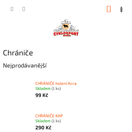
Přejít
NÁKUP
na
obsah
KOŠÍK
Chrániče
Nejprodávanější
CHRÁNIČE holení Acra
Skladem
(1 ks)
99 Kč
CHRÁNIČE KAP
Skladem
(1 ks)
290 Kč