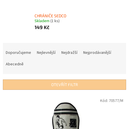
CHRÁNIČE SEDCO
Skladem
(1 ks)
149 Kč
Ř
a
Doporučujeme
Nejlevnější
Nejdražší
Nejprodávanější
z
e
Abecedně
n
í
p
OTEVŘÍT FILTR
r
o
V
Kód:
70577/M
d
ý
u
p
k
i
t
s
ů