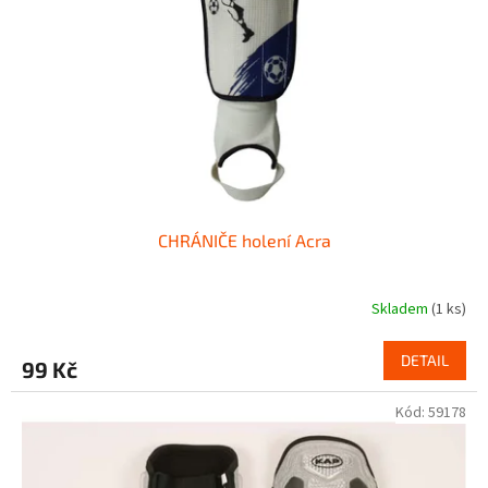
p
r
o
d
u
k
t
ů
CHRÁNIČE holení Acra
Skladem
(1 ks)
DETAIL
99 Kč
Kód:
59178