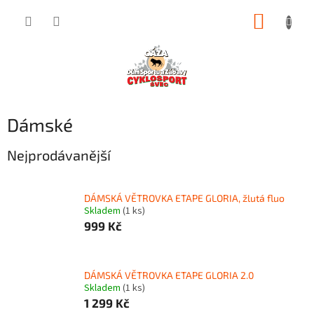
Přejít
NÁKUP
na
obsah
KOŠÍK
Dámské
Nejprodávanější
DÁMSKÁ VĚTROVKA ETAPE GLORIA, žlutá fluo
Skladem
(1 ks)
999 Kč
DÁMSKÁ VĚTROVKA ETAPE GLORIA 2.0
Skladem
(1 ks)
1 299 Kč