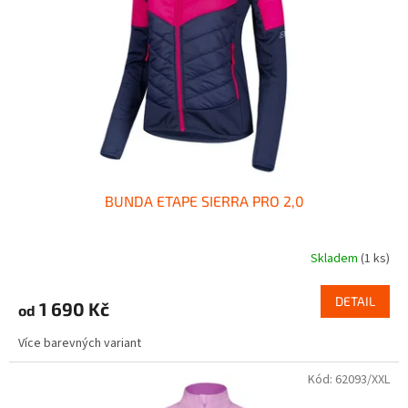
p
r
o
d
u
k
t
ů
BUNDA ETAPE SIERRA PRO 2,0
Skladem
(1 ks)
DETAIL
1 690 Kč
od
Více barevných variant
Kód:
62093/XXL