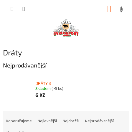
Přejít
NÁKUP
na
obsah
KOŠÍK
Dráty
Nejprodávanější
DRÁTY 3
Skladem
(>5 ks)
6 Kč
Ř
a
Doporučujeme
Nejlevnější
Nejdražší
Nejprodávanější
z