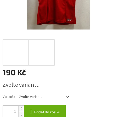
190 Kč
Měrná
Zvolte variantu
cena:
Varianta
Přidat do košíku