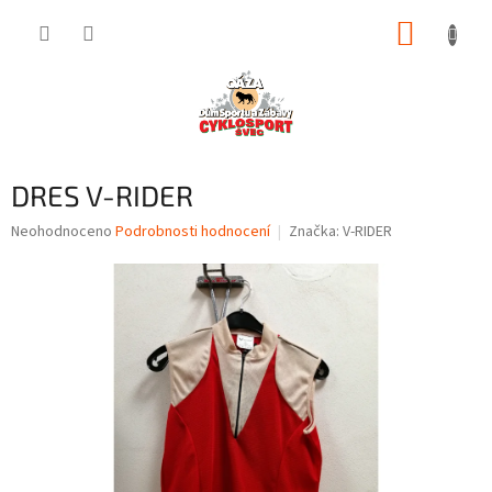
Přejít
NÁKUP
na
obsah
KOŠÍK
DRES V-RIDER
Průměrné
Neohodnoceno
Podrobnosti hodnocení
Značka:
V-RIDER
hodnocení
produktu
je
0,0
z
5
hvězdiček.