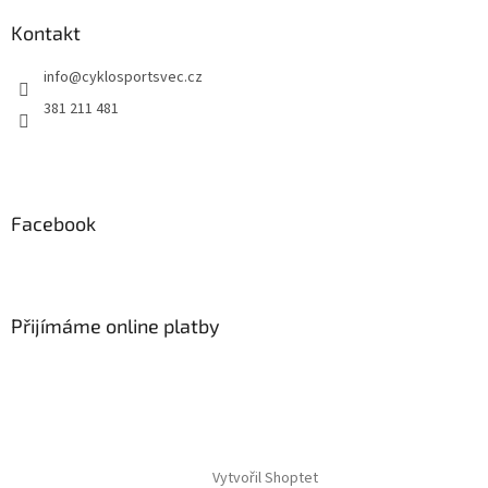
p
a
Kontakt
t
info
@
cyklosportsvec.cz
í
381 211 481
Facebook
Přijímáme online platby
Vytvořil Shoptet