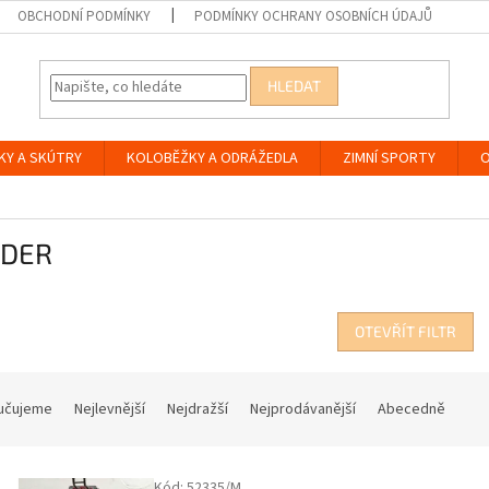
OBCHODNÍ PODMÍNKY
PODMÍNKY OCHRANY OSOBNÍCH ÚDAJŮ
HLEDAT
KY A SKÚTRY
KOLOBĚŽKY A ODRÁŽEDLA
ZIMNÍ SPORTY
O
IDER
OTEVŘÍT FILTR
učujeme
Nejlevnější
Nejdražší
Nejprodávanější
Abecedně
Kód:
52335/M