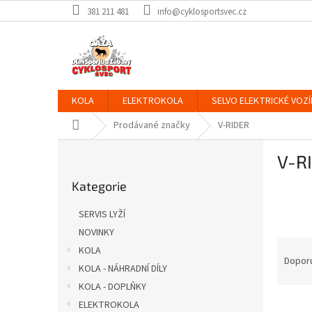
Přejít
381 211 481
info@cyklosportsvec.cz
na
obsah
KOLA
ELEKTROKOLA
SELVO ELEKTRICKÉ VOZÍ
Domů
Prodávané značky
V-RIDER
P
V-R
o
Přeskočit
s
Kategorie
kategorie
t
r
SERVIS LYŽÍ
a
NOVINKY
n
Ř
KOLA
n
a
Dopor
í
KOLA - NÁHRADNÍ DÍLY
z
p
KOLA - DOPLŇKY
e
a
V
n
ELEKTROKOLA