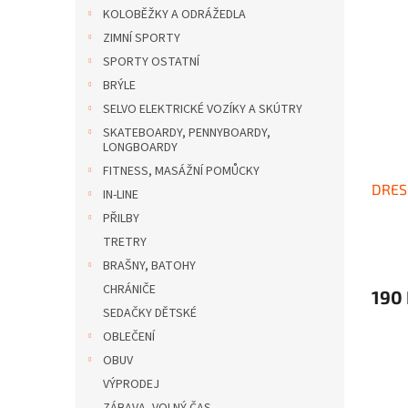
n
ý
í
KOLOBĚŽKY A ODRÁŽEDLA
e
p
p
ZIMNÍ SPORTY
l
i
r
SPORTY OSTATNÍ
s
o
BRÝLE
p
d
SELVO ELEKTRICKÉ VOZÍKY A SKÚTRY
r
u
o
k
SKATEBOARDY, PENNYBOARDY,
LONGBOARDY
d
t
u
ů
FITNESS, MASÁŽNÍ POMŮCKY
DRES
k
IN-LINE
t
PŘILBY
ů
TRETRY
BRAŠNY, BATOHY
CHRÁNIČE
190
SEDAČKY DĚTSKÉ
OBLEČENÍ
OBUV
VÝPRODEJ