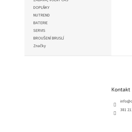
ZÁBAVA, VOLNÝ ČAS
DOPLŇKY
NUTREND
BATERIE
SERVIS
BROUŠENÍ BRUSLÍ
Značky
Z
á
p
a
t
Kontakt
í
info
@
381 21