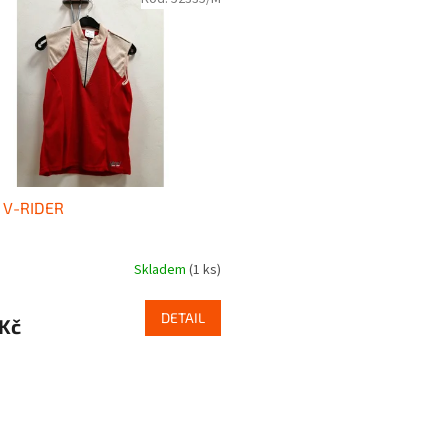
 V-RIDER
Skladem
(1 ks)
DETAIL
 Kč
O
v
l
á