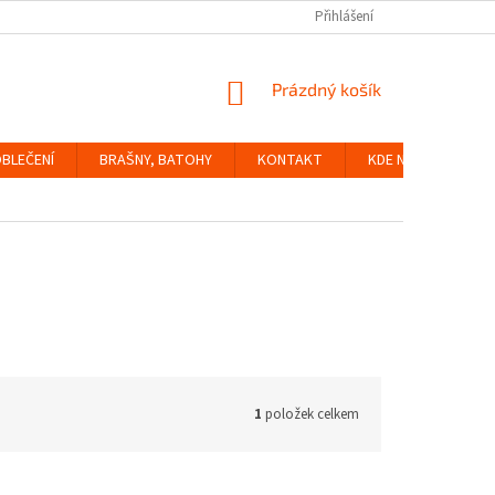
Přihlášení
NÁKUPNÍ
Prázdný košík
KOŠÍK
BLEČENÍ
BRAŠNY, BATOHY
KONTAKT
KDE NÁS NAJDETE
1
položek celkem