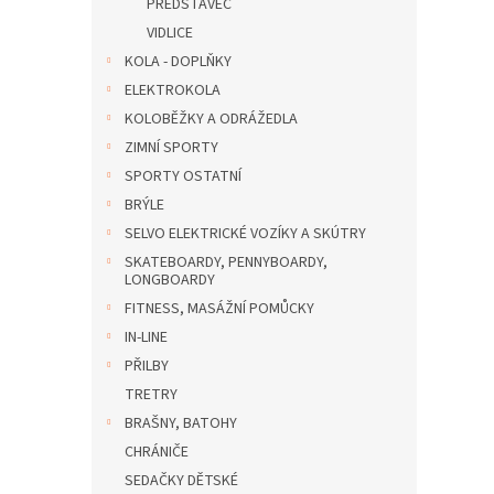
PŘEDSTAVEC
VIDLICE
KOLA - DOPLŇKY
ELEKTROKOLA
KOLOBĚŽKY A ODRÁŽEDLA
ZIMNÍ SPORTY
SPORTY OSTATNÍ
BRÝLE
SELVO ELEKTRICKÉ VOZÍKY A SKÚTRY
SKATEBOARDY, PENNYBOARDY,
LONGBOARDY
FITNESS, MASÁŽNÍ POMŮCKY
IN-LINE
PŘILBY
TRETRY
BRAŠNY, BATOHY
CHRÁNIČE
SEDAČKY DĚTSKÉ