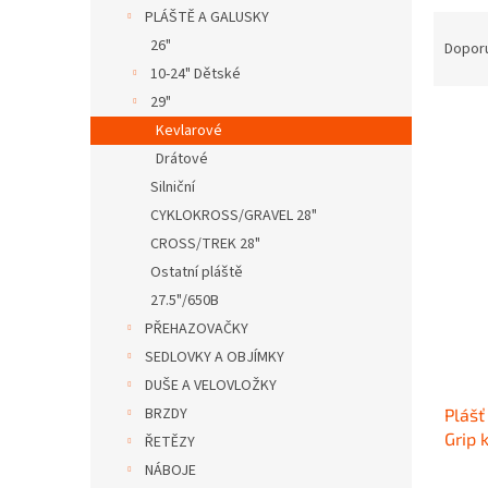
n
PLÁŠTĚ A GALUSKY
Ř
e
a
26"
Dopor
l
z
10-24" Dětské
e
29"
n
Kevlarové
í
Drátové
p
V
Silniční
r
ý
o
CYKLOKROSS/GRAVEL 28"
p
d
CROSS/TREK 28"
i
u
s
Ostatní pláště
k
p
27.5"/650B
t
r
PŘEHAZOVAČKY
ů
o
SEDLOVKY A OBJÍMKY
d
DUŠE A VELOVLOŽKY
u
BRZDY
Plášť
k
Grip 
t
ŘETĚZY
ů
NÁBOJE