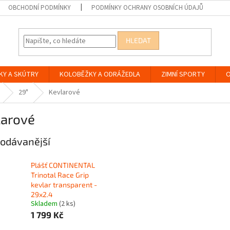
OBCHODNÍ PODMÍNKY
PODMÍNKY OCHRANY OSOBNÍCH ÚDAJŮ
HLEDAT
KY A SKÚTRY
KOLOBĚŽKY A ODRÁŽEDLA
ZIMNÍ SPORTY
O
29"
Kevlarové
larové
odávanější
Plášť CONTINENTAL
Trinotal Race Grip
kevlar transparent -
29x2.4
Skladem
(2 ks)
1 799 Kč