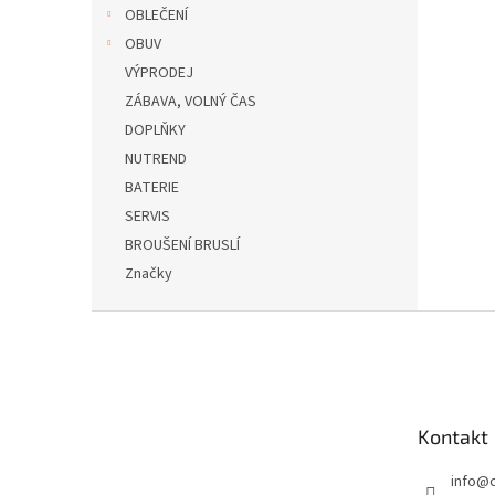
OBLEČENÍ
OBUV
VÝPRODEJ
ZÁBAVA, VOLNÝ ČAS
DOPLŇKY
NUTREND
BATERIE
SERVIS
BROUŠENÍ BRUSLÍ
Značky
Z
á
p
a
t
Kontakt
í
info
@