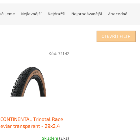
učujeme
Nejlevnější
Nejdražší
Nejprodávanější
Abecedně
OTEVŘÍT FILTR
Kód:
72142
 CONTINENTAL Trinotal Race
kevlar transparent - 29x2.4
Skladem
(2 ks)