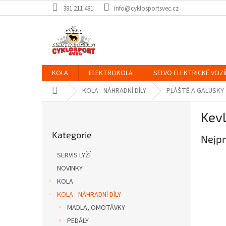
Přejít
381 211 481
info@cyklosportsvec.cz
na
obsah
KOLA
ELEKTROKOLA
SELVO ELEKTRICKÉ VOZÍ
Domů
KOLA - NÁHRADNÍ DÍLY
PLÁŠTĚ A GALUSKY
P
Kev
o
Přeskočit
s
Kategorie
kategorie
Nejpr
t
r
SERVIS LYŽÍ
a
NOVINKY
n
KOLA
n
í
KOLA - NÁHRADNÍ DÍLY
p
MADLA, OMOTÁVKY
a
PEDÁLY