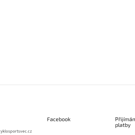
Facebook
Přijímá
platby
cyklosportsvec.cz