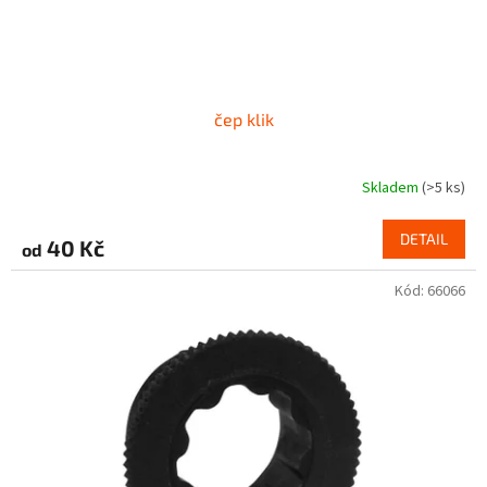
k
t
ů
čep klik
Skladem
(>5 ks)
DETAIL
40 Kč
od
Kód:
66066