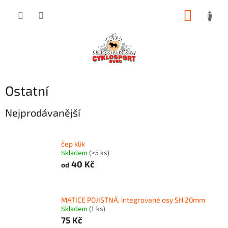
Přejít
NÁKUP
na
obsah
KOŠÍK
Ostatní
Nejprodávanější
čep klik
Skladem
(>5 ks)
40 Kč
od
MATICE POJISTNÁ, integrované osy SH 20mm
Skladem
(1 ks)
75 Kč