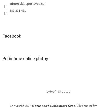
í
info
@
cyklosportsvec.cz
í
p
r
381 211 481
v
k
y
v
ý
Facebook
p
i
s
u
Přijímáme online platby
Vytvořil Shoptet
Copyright 2026
Oázasport Cyklosport Švec
. Všechna práva