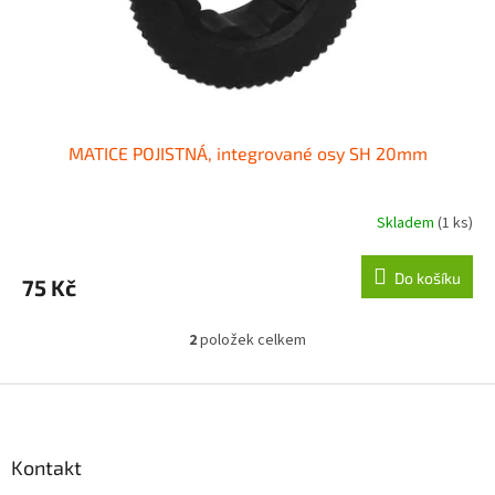
MATICE POJISTNÁ, integrované osy SH 20mm
Skladem
(1 ks)
Do košíku
75 Kč
2
položek celkem
O
v
l
Z
á
á
d
p
a
a
Kontakt
c
t