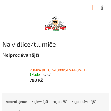
Přejít
NÁKUP
na
obsah
KOŠÍK
Na vidlice/tlumiče
Nejprodávanější
PUMPA BETO 2v1 300PSI MANOMETR
Skladem
(1 ks)
790 Kč
Ř
a
Doporučujeme
Nejlevnější
Nejdražší
Nejprodávanější
z