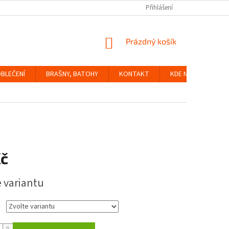
Přihlášení
NÁKUPNÍ
Prázdný košík
KOŠÍK
BLEČENÍ
BRAŠNY, BATOHY
KONTAKT
KDE NÁS NAJDETE
Kč
e variantu