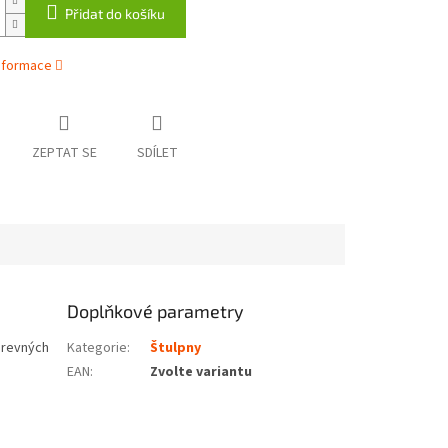
Přidat do košíku
informace
ZEPTAT SE
SDÍLET
Doplňkové parametry
barevných
Kategorie
:
Štulpny
EAN
:
Zvolte variantu