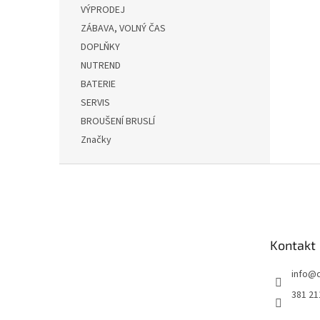
VÝPRODEJ
ZÁBAVA, VOLNÝ ČAS
DOPLŇKY
NUTREND
BATERIE
SERVIS
BROUŠENÍ BRUSLÍ
Značky
Z
á
p
a
t
Kontakt
í
info
@
381 21