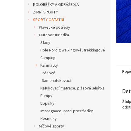
n
KOLOBĚŽKY A ODRÁŽEDLA
e
ZIMNÍ SPORTY
l
SPORTY OSTATNÍ
Plavecké potřeby
Outdoor turistika
Stany
Hole Nordig walkingové, trekkingové
Camping
Karimatky
Popi
Pěnové
Samonafukovací
Nafukovací matrace, plážová lehátka
Det
Pumpy
Štulp
Doplňky
odst
Impregnace, prací prostředky
Nesmeky
Míčové sporty