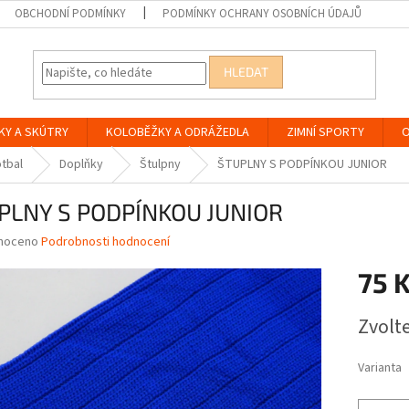
OBCHODNÍ PODMÍNKY
PODMÍNKY OCHRANY OSOBNÍCH ÚDAJŮ
HLEDAT
KY A SKÚTRY
KOLOBĚŽKY A ODRÁŽEDLA
ZIMNÍ SPORTY
O
tbal
Doplňky
Štulpny
ŠTUPLNY S PODPÍNKOU JUNIOR
PLNY S PODPÍNKOU JUNIOR
né
noceno
Podrobnosti hodnocení
ní
75 
u
Měrná
Zvolt
cena:
ek.
Varianta