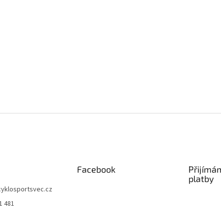
Facebook
Přijímá
platby
cyklosportsvec.cz
1 481