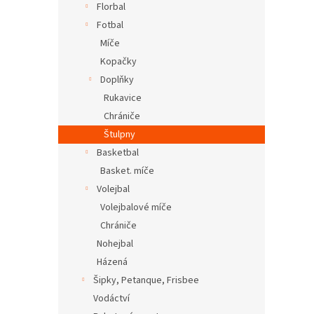
Florbal
Fotbal
Míče
Kopačky
Doplňky
Rukavice
Chrániče
Štulpny
Basketbal
Basket. míče
Volejbal
Volejbalové míče
Chrániče
Nohejbal
Házená
Šipky, Petanque, Frisbee
Vodáctví