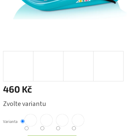
460 Kč
Měrná
Zvolte variantu
cena:
Varianta