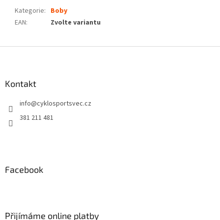
Kategorie
:
Boby
EAN
:
Zvolte variantu
Z
á
p
a
Kontakt
t
info
@
cyklosportsvec.cz
í
381 211 481
Facebook
Přijímáme online platby