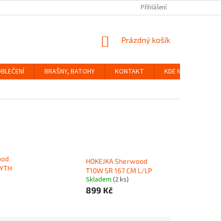
Přihlášení
NÁKUPNÍ
Prázdný košík
KOŠÍK
BLEČENÍ
BRAŠNY, BATOHY
KONTAKT
KDE NÁS NAJDETE
ood
HOKEJKA Sherwood
 YTH
T10W SR 167 CM L/LP
Skladem
(2 ks)
899 Kč