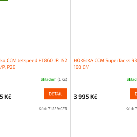
ka CCM Jetspeed FT860 JR 152
HOKEJKA CCM SuperTacks 93
/P, P28
160 CM
Skladem
(1 ks)
Skla
DETAIL
5 Kč
3 995 Kč
Kód:
71839/CER
Kód:
7