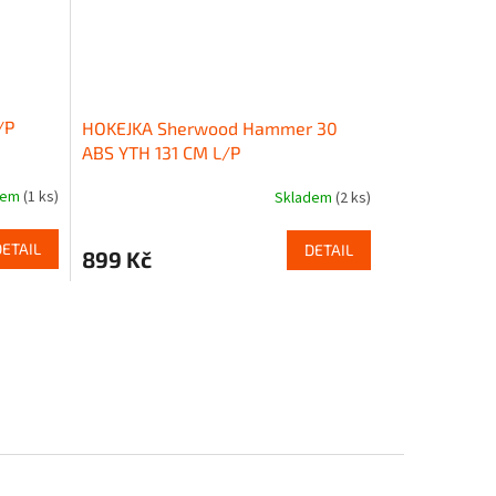
/P
HOKEJKA Sherwood Hammer 30
ABS YTH 131 CM L/P
dem
(1 ks)
Skladem
(2 ks)
DETAIL
DETAIL
899 Kč