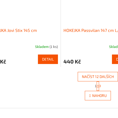
KA Jovi Stix 145 cm
HOKEJKA Passvilan 147 cm L
Skladem
(1 ks)
Skla
DETAIL
 Kč
440 Kč
NAČÍST 12 DALŠÍCH
S
1
3
O
t
r
v
NAHORU
á
l
n
á
k
d
o
a
v