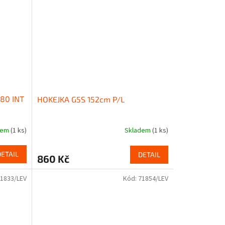
80 INT
HOKEJKA G5S 152cm P/L
dem
(1 ks)
Skladem
(1 ks)
DETAIL
DETAIL
860 Kč
1833/LEV
Kód:
71854/LEV