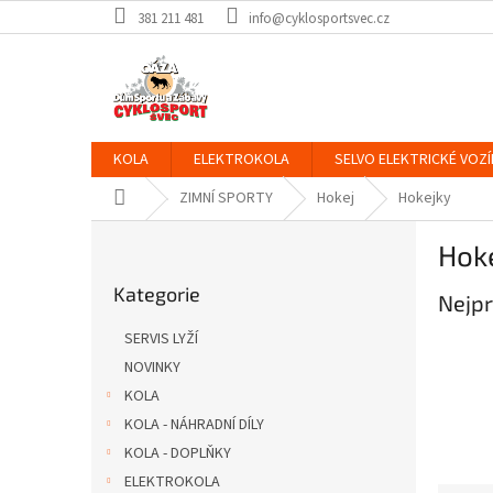
Přejít
381 211 481
info@cyklosportsvec.cz
na
obsah
KOLA
ELEKTROKOLA
SELVO ELEKTRICKÉ VOZÍ
Domů
ZIMNÍ SPORTY
Hokej
Hokejky
P
Hok
o
Přeskočit
s
Kategorie
kategorie
Nejpr
t
r
SERVIS LYŽÍ
a
NOVINKY
n
KOLA
n
í
KOLA - NÁHRADNÍ DÍLY
p
KOLA - DOPLŇKY
a
ELEKTROKOLA