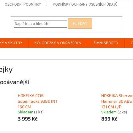
OBCHODNÍ PODMÍNKY
PODMÍNKY OCHRANY OSOBNÍCH ÚDAJŮ
HLEDAT
KY A SKÚTRY
KOLOBĚŽKY A ODRÁŽEDLA
ZIMNÍ SPORTY
O
ejky
odávanější
HOKEJKA CCM
HOKEJKA Sherw
SuperTacks 9380 INT
Hammer 30 ABS
160 CM
131 CM L/P
Skladem
(1 ks)
Skladem
(2 ks)
3 995 Kč
899 Kč