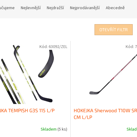
učujeme
Nejlevnější
Nejdražší
Nejprodávanější
Abecedně
OTEVŘÍT FILTR
Kód:
63092/ZEL
Kód:
7
JKA TEMPISH G3S 115 L/P
HOKEJKA Sherwood T10W SR
CM L/LP
Skladem
(5 ks)
Skla