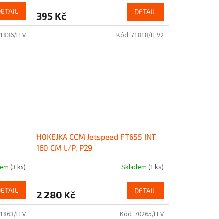
DETAIL
DETAIL
395 Kč
1836/LEV
Kód:
71818/LEV2
HOKEJKA CCM Jetspeed FT655 INT
160 CM L/P, P29
dem
(3 ks)
Skladem
(1 ks)
DETAIL
DETAIL
2 280 Kč
1863/LEV
Kód:
70265/LEV