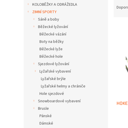
Ř
n
KOLOBĚŽKY A ODRÁŽEDLA
a
e
Dopor
ZIMNÍ SPORTY
z
l
e
Sáně a boby
n
Běžecké lyžování
í
Běžecké vázání
p
V
Boty na běžky
r
ý
Běžecké lyže
o
p
Běžecké hole
d
i
u
Sjezdové lyžování
s
k
Lyžařské vybavení
p
t
r
Lyžařské brýle
ů
o
Lyžařské helmy a chrániče
d
Hole sjezdové
u
Snowboardové vybavení
H0KE
k
Brusle
t
Pánské
ů
Dámské