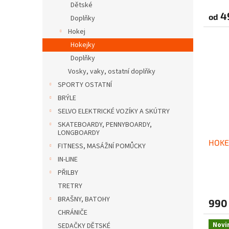
Dětské
4
od
Doplňky
Hokej
Hokejky
Doplňky
Vosky, vaky, ostatní doplňky
SPORTY OSTATNÍ
BRÝLE
SELVO ELEKTRICKÉ VOZÍKY A SKÚTRY
SKATEBOARDY, PENNYBOARDY,
LONGBOARDY
HOKE
FITNESS, MASÁŽNÍ POMŮCKY
IN-LINE
PŘILBY
TRETRY
BRAŠNY, BATOHY
990
CHRÁNIČE
Novi
SEDAČKY DĚTSKÉ