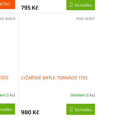
DETAIL
Do košíku
795 Kč
ód:
61614
Kód:
61617
1305
LYŽAŘSKÉ BRÝLE TORNÁDO 1755
dem
(1 ks)
Skladem
(1 ks)
 košíku
Do košíku
980 Kč