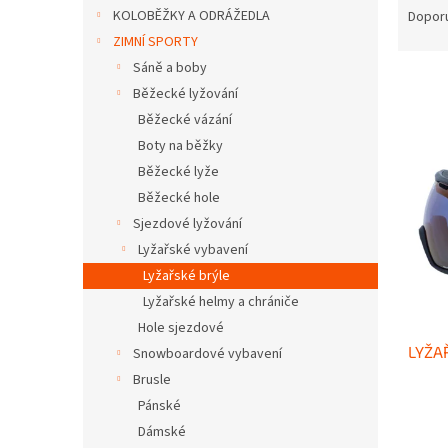
n
a
KOLOBĚŽKY A ODRÁŽEDLA
Dopor
e
z
ZIMNÍ SPORTY
l
e
Sáně a boby
n
Běžecké lyžování
í
Běžecké vázání
p
V
r
Boty na běžky
ý
o
Běžecké lyže
p
d
Běžecké hole
i
u
s
Sjezdové lyžování
k
p
Lyžařské vybavení
t
r
Lyžařské brýle
ů
o
Lyžařské helmy a chrániče
d
Hole sjezdové
u
LYŽA
k
Snowboardové vybavení
t
Brusle
ů
Pánské
Dámské