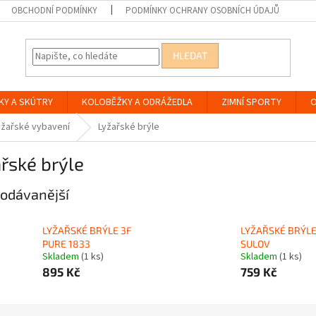
OBCHODNÍ PODMÍNKY
PODMÍNKY OCHRANY OSOBNÍCH ÚDAJŮ
HLEDAT
KY A SKÚTRY
KOLOBĚŽKY A ODRÁŽEDLA
ZIMNÍ SPORTY
O
yžařské vybavení
Lyžařské brýle
řské brýle
odávanější
LYŽAŘSKÉ BRÝLE 3F
LYŽAŘSKÉ BRÝL
PURE 1833
SULOV
Skladem
(1 ks)
Skladem
(1 ks)
895 Kč
759 Kč