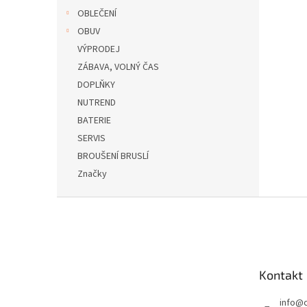
OBLEČENÍ
OBUV
VÝPRODEJ
ZÁBAVA, VOLNÝ ČAS
DOPLŇKY
NUTREND
BATERIE
SERVIS
BROUŠENÍ BRUSLÍ
Značky
Z
á
p
a
t
Kontakt
í
info
@