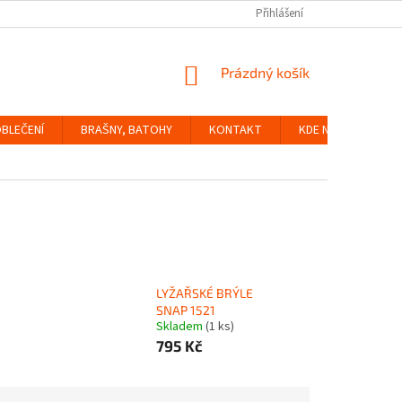
Přihlášení
NÁKUPNÍ
Prázdný košík
KOŠÍK
BLEČENÍ
BRAŠNY, BATOHY
KONTAKT
KDE NÁS NAJDETE
E
LYŽAŘSKÉ BRÝLE
SNAP 1521
Skladem
(1 ks)
795 Kč