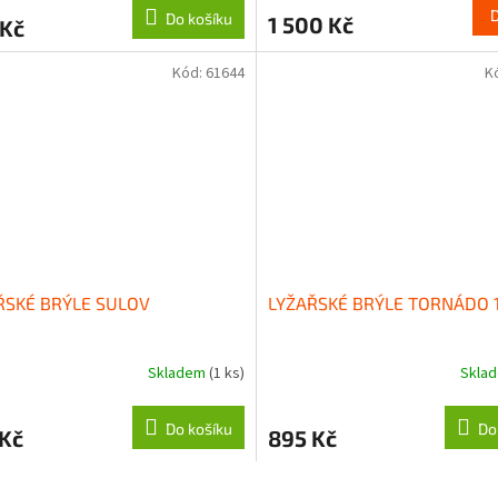
Do košíku
1 500 Kč
 Kč
Kód:
61644
K
ŘSKÉ BRÝLE SULOV
LYŽAŘSKÉ BRÝLE TORNÁDO 
Skladem
(1 ks)
Skla
Do košíku
Do
 Kč
895 Kč
O