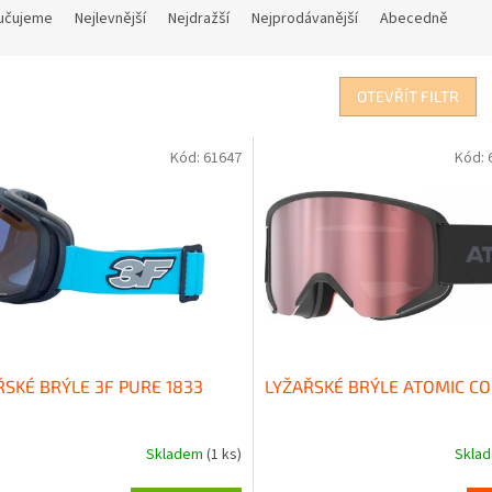
učujeme
Nejlevnější
Nejdražší
Nejprodávanější
Abecedně
OTEVŘÍT FILTR
Kód:
61647
Kód:
ŘSKÉ BRÝLE 3F PURE 1833
LYŽAŘSKÉ BRÝLE ATOMIC CO
Skladem
(1 ks)
Skla