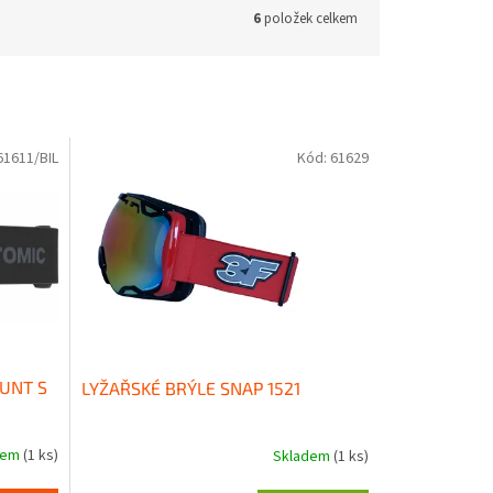
6
položek celkem
61611/BIL
Kód:
61629
UNT S
LYŽAŘSKÉ BRÝLE SNAP 1521
dem
(1 ks)
Skladem
(1 ks)