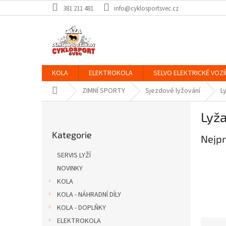
Přejít
381 211 481
info@cyklosportsvec.cz
na
obsah
KOLA
ELEKTROKOLA
SELVO ELEKTRICKÉ VOZÍ
Domů
ZIMNÍ SPORTY
Sjezdové lyžování
L
P
Lyža
o
Přeskočit
s
Kategorie
kategorie
Nejpr
t
r
SERVIS LYŽÍ
a
NOVINKY
n
KOLA
n
í
KOLA - NÁHRADNÍ DÍLY
p
KOLA - DOPLŇKY
a
ELEKTROKOLA
Ř