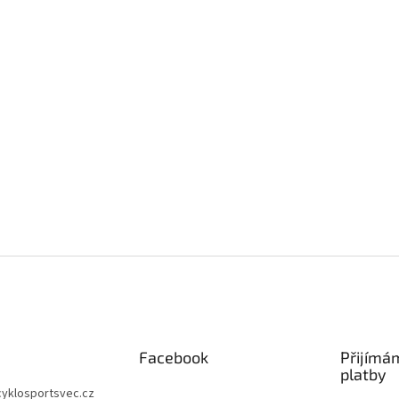
Facebook
Přijímá
platby
cyklosportsvec.cz