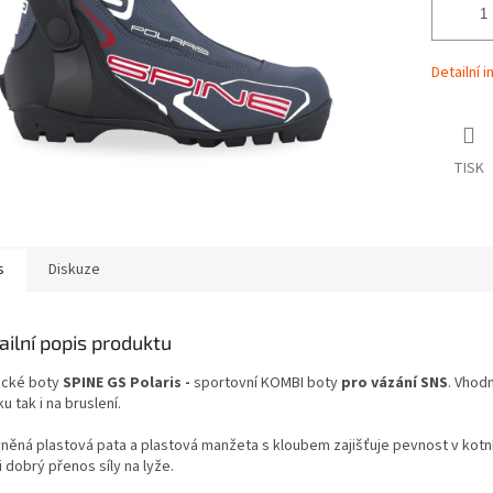
Detailní 
TISK
s
Diskuze
ailní popis produktu
cké boty
SPINE GS Polaris -
sportovní KOMBI boty
pro vázání SNS
. Vhod
ku tak i na bruslení.
něná plastová pata a plastová manžeta s kloubem zajišťuje pevnost v kotník
i dobrý přenos síly na lyže.