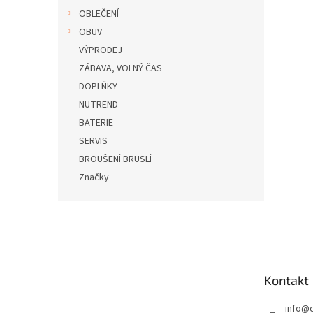
OBLEČENÍ
OBUV
VÝPRODEJ
ZÁBAVA, VOLNÝ ČAS
DOPLŇKY
NUTREND
BATERIE
SERVIS
BROUŠENÍ BRUSLÍ
Značky
Z
á
p
a
t
Kontakt
í
info
@