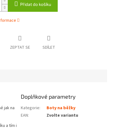
Přidat do košíku
informace
ZEPTAT SE
SDÍLET
Doplňkové parametry
né jak na
Kategorie
:
Boty na běžky
EAN
:
Zvolte variantu
u a tím i