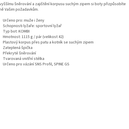
 vyššímu šněrování a zajištění korpusu suchým zipem si boty přizpůsobíte
ně Vašim požadavkům.
Určeno pro: muže i ženy
Schopnosti lyžaře: sportovní lyžař
Typ bot: KOMBI
Hmotnost: 1115 g / pár (velikost 42)
Plastový korpus přes patu a kotník se suchým zipem
Zateplená špička
Překryté šněrování
Tvarovaná vnitřní stélka
Určeno pro vázání SNS Profil, SPINE GS