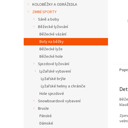
n
KOLOBĚŽKY A ODRÁŽEDLA
e
ZIMNÍ SPORTY
l
Sáně a boby
Běžecké lyžování
Běžecké vázání
Boty na běžky
Běžecké lyže
Běžecké hole
Sjezdové lyžování
Popi
Lyžařské vybavení
Lyžařské brýle
Lyžařské helmy a chrániče
Det
Hole sjezdové
Běže
Snowboardové vybavení
klasi
Brusle
Zpev
Pánské
velm
Dámské