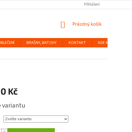
Přihlášení
NÁKUPNÍ
Prázdný košík
KOŠÍK
BLEČENÍ
BRAŠNY, BATOHY
KONTAKT
KDE NÁS NAJDETE
90 Kč
e variantu