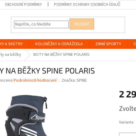
OBCHODNÍ PODMÍNKY
PODMÍNKY OCHRANY OSOBNÍCH ÚDAJŮ
HLEDAT
KY A SKÚTRY
KOLOBĚŽKY A ODRÁŽEDLA
ZIMNÍ SPORTY
O
ty na běžky
BOTY NA BĚŽKY SPINE POLARIS
Y NA BĚŽKY SPINE POLARIS
né
noceno
Podrobnosti hodnocení
Značka:
SPINE
ní
2 2
u
Měrná
Zvolt
cena:
ek.
Varianta