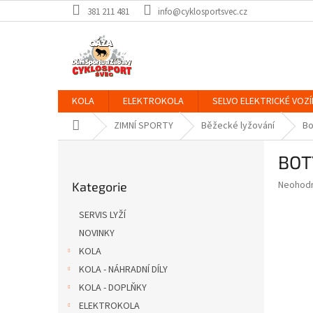
Přejít
381 211 481
info@cyklosportsvec.cz
na
obsah
KOLA
ELEKTROKOLA
SELVO ELEKTRICKÉ VOZÍ
Domů
ZIMNÍ SPORTY
Běžecké lyžování
Bo
P
BOT
o
Přeskočit
s
Průměr
Neohod
Kategorie
kategorie
t
hodnoce
r
produkt
SERVIS LYŽÍ
a
je
NOVINKY
0,0
n
z
KOLA
n
5
í
KOLA - NÁHRADNÍ DÍLY
hvězdič
p
KOLA - DOPLŇKY
a
ELEKTROKOLA