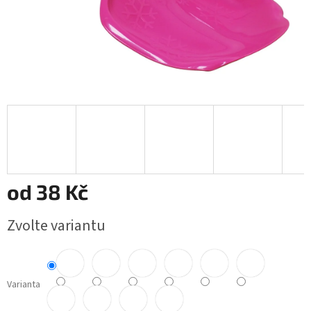
od
38 Kč
Měrná
Zvolte variantu
cena:
Varianta