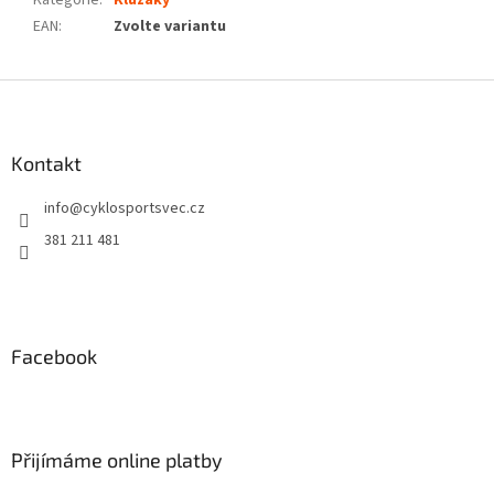
Kategorie
:
Kluzáky
EAN
:
Zvolte variantu
Z
á
p
a
Kontakt
t
info
@
cyklosportsvec.cz
í
381 211 481
Facebook
Přijímáme online platby