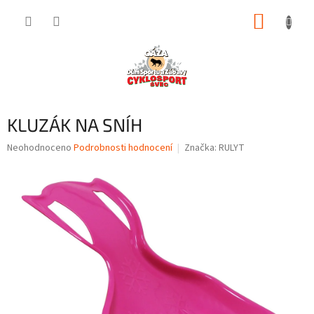
Přejít
NÁKUP
na
obsah
KOŠÍK
KLUZÁK NA SNÍH
Průměrné
Neohodnoceno
Podrobnosti hodnocení
Značka:
RULYT
hodnocení
produktu
je
0,0
z
5
hvězdiček.