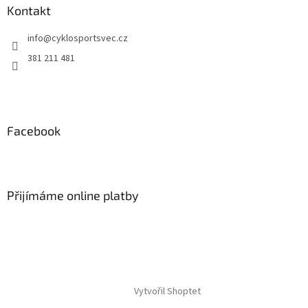
a
Kontakt
t
info
@
cyklosportsvec.cz
í
381 211 481
Facebook
Přijímáme online platby
Vytvořil Shoptet