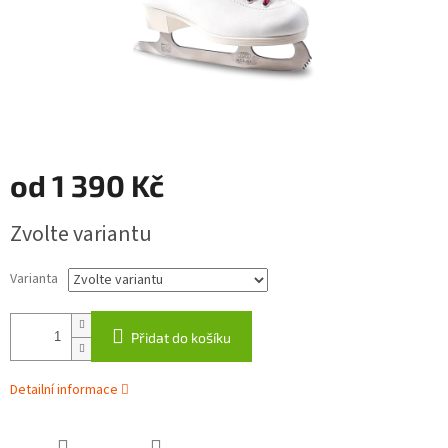
od
1 390 Kč
Měrná
Zvolte variantu
cena:
Varianta
Přidat do košíku
Detailní informace