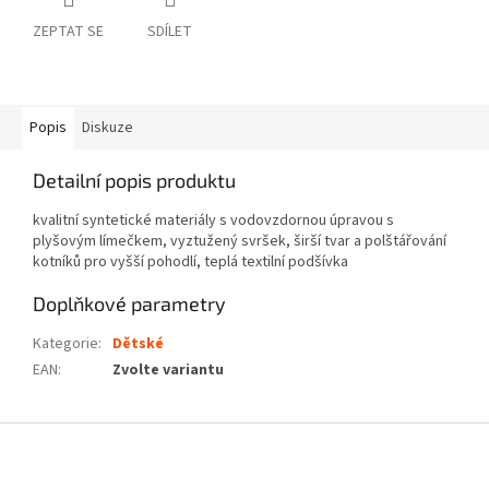
ZEPTAT SE
SDÍLET
Popis
Diskuze
Detailní popis produktu
kvalitní syntetické materiály s vodovzdornou úpravou s
plyšovým límečkem, vyztužený svršek, širší tvar a polštářování
kotníků pro vyšší pohodlí, teplá textilní podšívka
Doplňkové parametry
Kategorie
:
Dětské
EAN
:
Zvolte variantu
Z
á
p