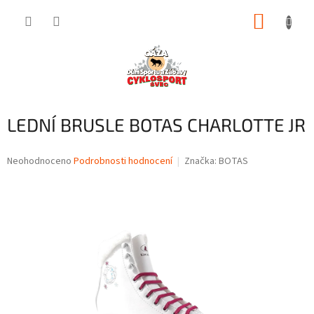
Přejít
NÁKUP
na
obsah
KOŠÍK
LEDNÍ BRUSLE BOTAS CHARLOTTE JR
Průměrné
Neohodnoceno
Podrobnosti hodnocení
Značka:
BOTAS
hodnocení
produktu
je
0,0
z
5
hvězdiček.