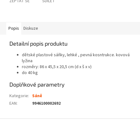
ZEPTAT SE
SDÍLET
Popis
Diskuze
Detailní popis produktu
dětské plastové sáňky, lehké , pevná kosntrukce. kovová
lyžina
rozměry: 86 x 45,5 x 20,5 cm (d x š x v)
do 40 kg
Doplňkové parametry
Kategorie
:
Sáně
EAN
:
9946100002692
Z
á
p