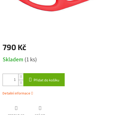
790 Kč
Měrná
Skladem
(1 ks)
cena:
Přidat do košíku
Detailní informace