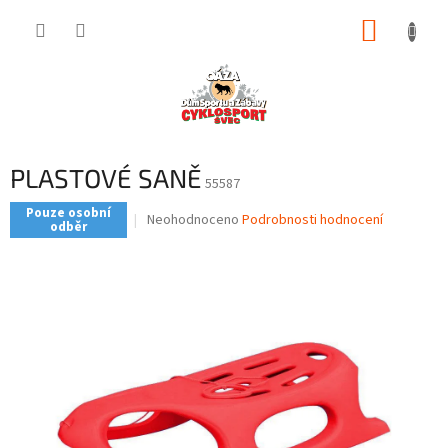
Přejít
NÁKUP
na
obsah
KOŠÍK
PLASTOVÉ SANĚ
55587
Pouze osobní
Průměrné
Neohodnoceno
Podrobnosti hodnocení
odběr
hodnocení
produktu
je
0,0
z
5
hvězdiček.