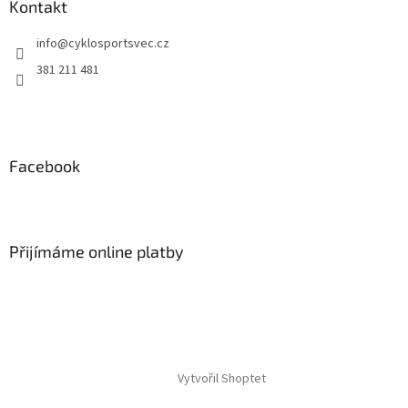
a
Kontakt
t
info
@
cyklosportsvec.cz
í
381 211 481
Facebook
Přijímáme online platby
Vytvořil Shoptet