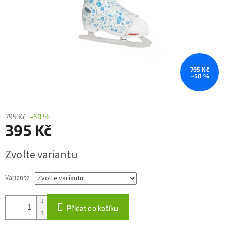
795 Kč
–50 %
795 Kč
–50 %
395 Kč
Měrná
Zvolte variantu
cena:
Varianta
Přidat do košíku