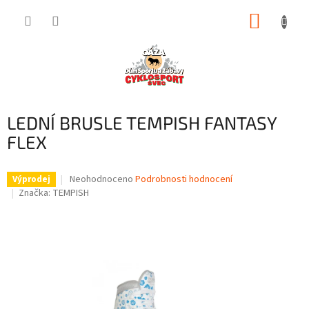
Přejít
NÁKUP
na
obsah
KOŠÍK
LEDNÍ BRUSLE TEMPISH FANTASY
FLEX
Průměrné
Neohodnoceno
Podrobnosti hodnocení
Výprodej
hodnocení
Značka:
TEMPISH
produktu
je
0,0
z
5
hvězdiček.