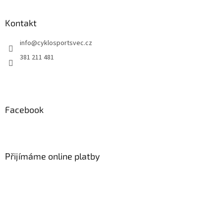
á
p
a
Kontakt
t
info
@
cyklosportsvec.cz
í
381 211 481
Facebook
Přijímáme online platby