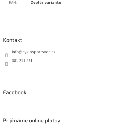
EAN
:
Zvolte variantu
Z
á
p
a
Kontakt
t
info
@
cyklosportsvec.cz
í
381 211 481
Facebook
Přijímáme online platby