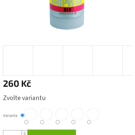
260 Kč
Měrná
Zvolte variantu
cena:
Varianta