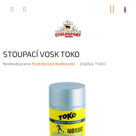
Přejít
NÁKUP
na
obsah
KOŠÍK
STOUPACÍ VOSK TOKO
Průměrné
Neohodnoceno
Podrobnosti hodnocení
Značka:
TOKO
hodnocení
produktu
je
0,0
z
5
hvězdiček.