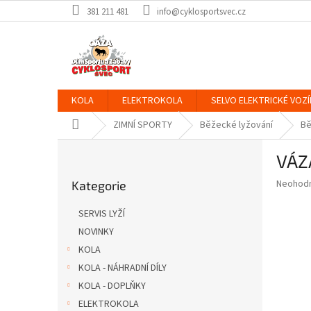
Přejít
381 211 481
info@cyklosportsvec.cz
na
obsah
KOLA
ELEKTROKOLA
SELVO ELEKTRICKÉ VOZÍ
Domů
ZIMNÍ SPORTY
Běžecké lyžování
Bě
P
VÁZ
o
Přeskočit
s
Průměr
Neohod
Kategorie
kategorie
t
hodnoce
r
produkt
SERVIS LYŽÍ
a
je
NOVINKY
0,0
n
z
KOLA
n
5
í
KOLA - NÁHRADNÍ DÍLY
hvězdič
p
KOLA - DOPLŇKY
a
ELEKTROKOLA