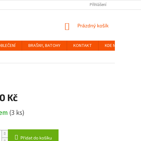
Přihlášení
NÁKUPNÍ
Prázdný košík
KOŠÍK
BLEČENÍ
BRAŠNY, BATOHY
KONTAKT
KDE NÁS NAJDETE
0 Kč
dem
(3 ks)
Přidat do košíku