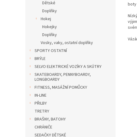
Dětské
boty
Doplňky
Nízký
Hokej
výji
Hokejky
svém 
Doplňky
Vázán
Vosky, vaky, ostatní doplňky
SPORTY OSTATNÍ
BRÝLE
SELVO ELEKTRICKÉ VOZÍKY A SKÚTRY
SKATEBOARDY, PENNYBOARDY,
LONGBOARDY
FITNESS, MASÁŽNÍ POMŮCKY
IN-LINE
PŘILBY
TRETRY
BRAŠNY, BATOHY
CHRÁNIČE
SEDAČKY DĚTSKÉ