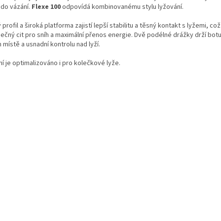
 do vázání.
Flexe 100
odpovídá kombinovanému stylu lyžování.
 profil a široká platforma zajistí lepší stabilitu a těsný kontakt s lyžemi, co
mečný cit pro sníh a maximální přenos energie. Dvě podélné drážky drží bot
místě a usnadní kontrolu nad lyží.
í je optimalizováno i pro kolečkové lyže.