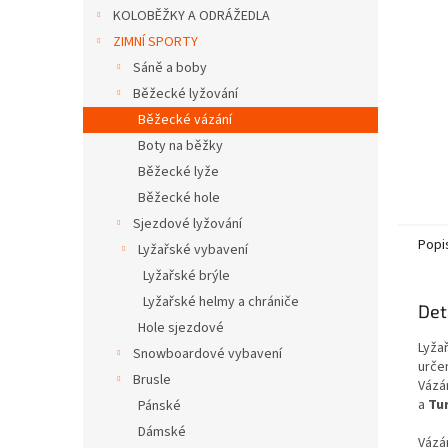
n
KOLOBĚŽKY A ODRÁŽEDLA
e
ZIMNÍ SPORTY
l
Sáně a boby
Běžecké lyžování
Běžecké vázání
Boty na běžky
Běžecké lyže
Běžecké hole
Sjezdové lyžování
Popi
Lyžařské vybavení
Lyžařské brýle
Lyžařské helmy a chrániče
Det
Hole sjezdové
Lyža
Snowboardové vybavení
urče
Brusle
Vázán
a
Tu
Pánské
Dámské
Vázá