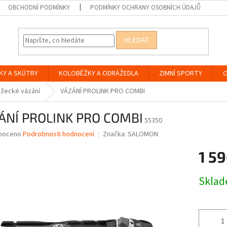
OBCHODNÍ PODMÍNKY
PODMÍNKY OCHRANY OSOBNÍCH ÚDAJŮ
HLEDAT
KY A SKÚTRY
KOLOBĚŽKY A ODRÁŽEDLA
ZIMNÍ SPORTY
O
žecké vázání
VÁZÁNÍ PROLINK PRO COMBI
ÁNÍ PROLINK PRO COMBI
55350
né
noceno
Podrobnosti hodnocení
Značka:
SALOMON
ní
1 59
u
Měrná
Skla
cena:
ek.