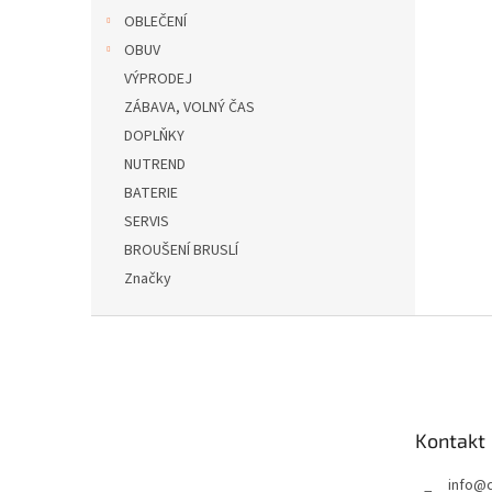
OBLEČENÍ
OBUV
VÝPRODEJ
ZÁBAVA, VOLNÝ ČAS
DOPLŇKY
NUTREND
BATERIE
SERVIS
BROUŠENÍ BRUSLÍ
Značky
Z
á
p
a
t
Kontakt
í
info
@