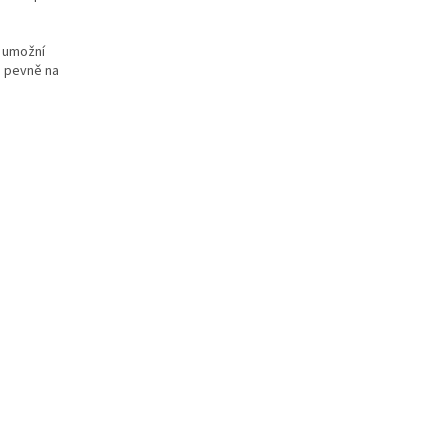
ž umožní
u pevně na