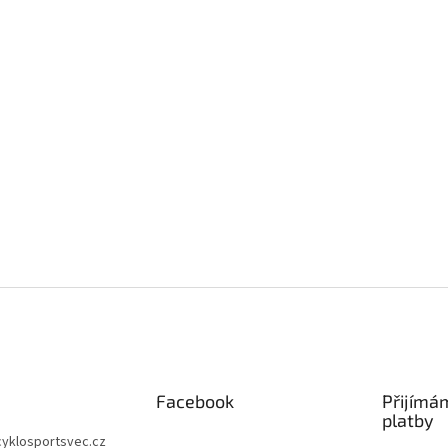
Facebook
Přijímá
platby
cyklosportsvec.cz