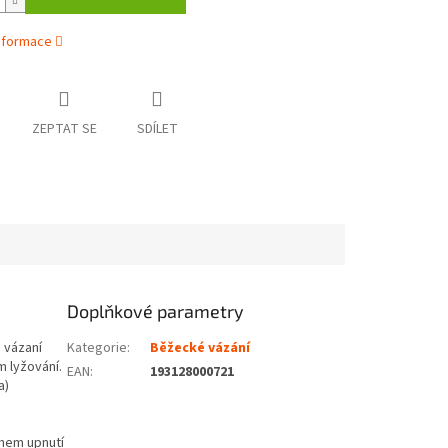
informace
ZEPTAT SE
SDÍLET
Doplňkové parametry
 vázaní
Kategorie
:
Běžecké vázání
m lyžování.
EAN
:
193128000721
a)
mem upnutí