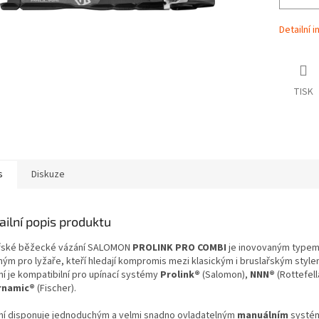
Detailní 
TISK
s
Diskuze
ailní popis produktu
řské běžecké vázání SALOMON
PROLINK PRO
COMBI
je inovovaným typem
ným pro lyžaře, kteří hledají kompromis mezi klasickým i bruslařským style
í je kompatibilní pro upínací systémy
Prolink
®
(Salomon)
,
NNN®
(Rottefell
rnamic
®
(Fischer).
ní disponuje jednoduchým a velmi snadno ovladatelným
manuálním
systé